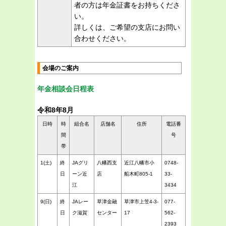
者の方は年金証書をお持ちくださ
い。
詳しくは、ご希望の支店にお問い
合わせください。
会場のご案内
年金相談会日程表
令和8年8月
日時
時
組合名
店舗名
住所
電話番
間
号
帯
1(土)
終
JAグリ
八幡西支
近江八幡市小
0748-
日
ーン近
店
船木町805-1
33-
江
3434
9(日)
終
JAレー
草津金融
草津市上笠4-3-
077-
日
ク滋賀
センター
17
562-
2393