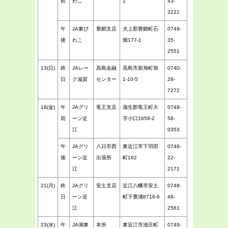
前
わこ
1
43-
3221
午
JA東び
豊郷支店
犬上郡豊郷町石
0749-
後
わこ
畑177-1
35-
2551
13(日)
終
JAレー
高島金融
高島市新旭町旭
0740-
日
ク滋賀
センター
1-10-5
28-
7272
18(金)
午
JAグリ
竜王支店
蒲生郡竜王町大
0748-
前
ーン近
字小口1658-2
58-
江
0353
午
JAグリ
八日市西
東近江市下羽田
0748-
後
ーン近
出張所
町162
22-
江
2171
21(月)
終
JAグリ
安土支店
近江八幡市安土
0748-
日
ーン近
町下豊浦8716-6
46-
江
2561
23(水)
午
JA湖東
本所
東近江市池庄町
0749-