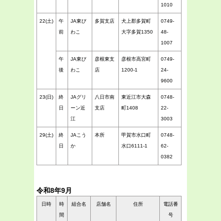
1010
22(土)
午
JA東び
多賀支店
犬上郡多賀町
0749-
前
わこ
大字多賀1350
48-
1007
午
JA東び
彦根東支
彦根市高宮町
0749-
後
わこ
店
1200-1
24-
9600
23(日)
終
JAグリ
八日市南
東近江市大森
0748-
日
ーン近
支店
町1408
22-
江
3003
29(土)
終
JAこう
本所
甲賀市水口町
0748-
日
か
水口6111-1
62-
0382
令和8年9月
日時
時
組合名
店舗名
住所
電話番
間
号