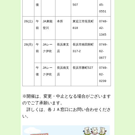
後
507
45-
0551
26(土)
午
JA東能
本所
東近江市垣見町
0748-
前
登川
818
42-
1345
28(月)
午
JAレー
長浜東支
長浜市南田附町
0749-
前
ク伊吹
店
317-2
62-
0677
午
JAレー
長浜南支
長浜市勝町527
0749-
後
ク伊吹
店
62-
0239
※開催は、変更・中止となる場合がございます
のでご了承願います。
詳しくは、各ＪＡ窓口にお問い合わせくださ
い。