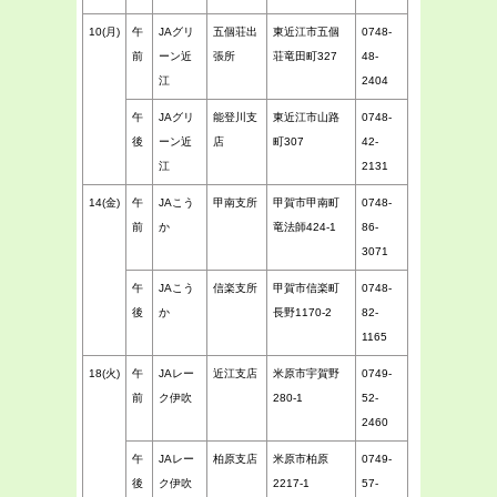
10(月)
午
JAグリ
五個荘出
東近江市五個
0748-
前
ーン近
張所
荘竜田町327
48-
江
2404
午
JAグリ
能登川支
東近江市山路
0748-
後
ーン近
店
町307
42-
江
2131
14(金)
午
JAこう
甲南支所
甲賀市甲南町
0748-
前
か
竜法師424-1
86-
3071
午
JAこう
信楽支所
甲賀市信楽町
0748-
後
か
長野1170-2
82-
1165
18(火)
午
JAレー
近江支店
米原市宇賀野
0749-
前
ク伊吹
280-1
52-
2460
午
JAレー
柏原支店
米原市柏原
0749-
後
ク伊吹
2217-1
57-