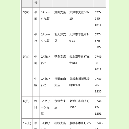
帯
3(木)
午
JAレー
瀬田支店
大津市大江4-5-
077-
前
ク滋賀
15
545-
4511
午
JAレー
西大津支
大津市下阪本3-
077-
後
ク滋賀
店
9-13
578-
0127
5(土)
午
JA東び
甲良支店
犬上郡甲良町在
0749-
前
わこ
士661
38-
2811
午
JA東び
河瀬亀山
彦根市川瀬馬場
0749-
後
わこ
支店
町921-3
28-
1235
6(日)
終
JAグリ
永源寺支
東近江市山上町
0748-
日
ーン近
店
1316
27-
江
1251
12(土)
午
JA東び
稲枝支店
彦根市本庄町92-
0749-