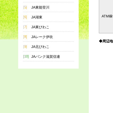
[5]
JA東能登川
ATM
[6]
JA湖東
[7]
JA東びわこ
[8]
JAレーク伊吹
◆周辺地
[9]
JA北びわこ
[10]
JAバンク滋賀信連