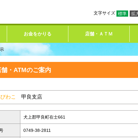
文字サイズ
標準
拡
お金をかりる
店舗・ＡＴＭ
示
店舗・ATMのご案内
東びわこ
甲良支店
犬上郡甲良町在士661
号
0749-38-2811