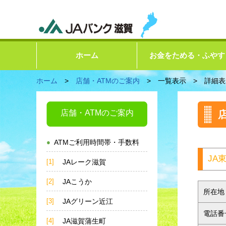
ホーム
お金をためる・ふやす
ホーム
>
店舗・ATMのご案内
> 一覧表示 > 詳細表
店舗・ATMのご案内
●
ATMご利用時間帯・手数料
JA
[1]
JAレーク滋賀
[2]
JAこうか
所在地
[3]
JAグリーン近江
電話番
[4]
JA滋賀蒲生町