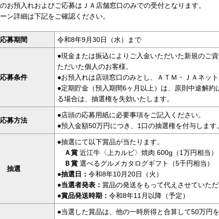
のお預入れおよびご応募はＪＡ店舗窓口のみでの受付となります。
ーン詳細は下記をご確認ください。
応募期間
令和8年9月30日（水）まで
●現金または振込によりご入金いただいた新規のご
ただいた個人のお客様。
応募条件
●お預入れは店頭窓口のみとし、ＡＴＭ・ＪＡネッ
●定期貯金（預入期間6ヶ月以上）は、原則中途解約
る場合は、抽選権を失効いたします。
●店頭の応募用紙に必要事項をご記入ください。
応募方法
●預入金額50万円につき、1口の抽選権を付与します
●抽選にて以下賞品が当たります。
Ａ賞
近江牛〈上カルビ〉焼肉 600g（1万円相当）
Ｂ賞
選べるグルメカタログギフト（5千円相当） 最
抽選
●
抽選日：
令和8年10月20日（火）
●
当選者発表：
賞品の発送をもって代えさせていただ
●
賞品発送時期：
令和8年11月以降（予定）
●当選した賞品は、他の一時所得と合算して50万円