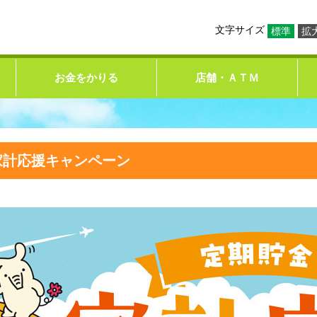
文字サイズ
標準
拡
お金をかりる
店舗・ＡＴＭ
家計応援キャンペーン